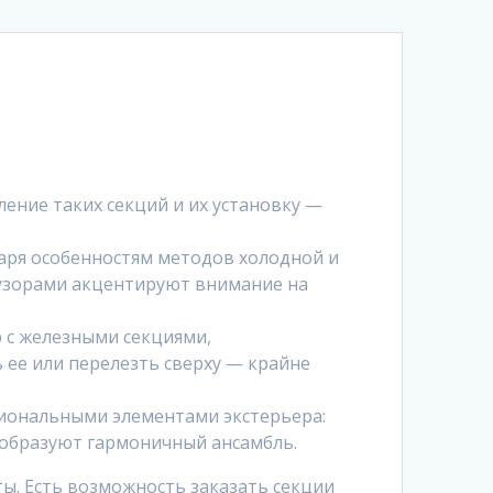
ение таких секций и их установку —
аря особенностям методов холодной и
 узорами акцентируют внимание на
р с железными секциями,
ее или перелезть сверху — крайне
циональными элементами экстерьера:
 образуют гармоничный ансамбль.
ты. Есть возможность заказать секции