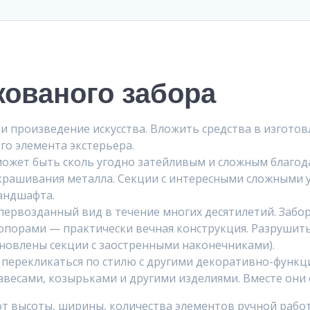
ованого забора
 произведение искусства. Вложить средства в изготовл
го элемента экстерьера.
ожет быть сколь угодно затейливым и сложным благод
окрашивания металла. Секции с интересными сложными
андшафта.
 первозданный вид в течение многих десятилетий. Забо
порами — практически вечная конструкция. Разрушить 
ановлены секции с заостренными наконечниками).
 перекликаться по стилю с другими декоративно-функ
авесами, козырьками и другими изделиями. Вместе они
от высоты, ширины, количества элементов ручной рабо